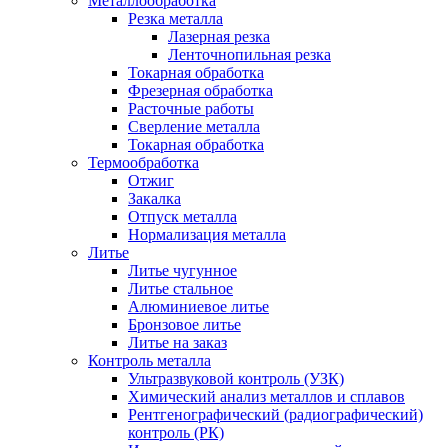
Металлообработка
Резка металла
Лазерная резка
Ленточнопильная резка
Токарная обработка
Фрезерная обработка
Расточные работы
Сверление металла
Токарная обработка
Термообработка
Отжиг
Закалка
Отпуск металла
Нормализация металла
Литье
Литье чугунное
Литье стальное
Алюминиевое литье
Бронзовое литье
Литье на заказ
Контроль металла
Ультразвуковой контроль (УЗК)
Химический анализ металлов и сплавов
Рентгенографический (радиографический)
контроль (РК)