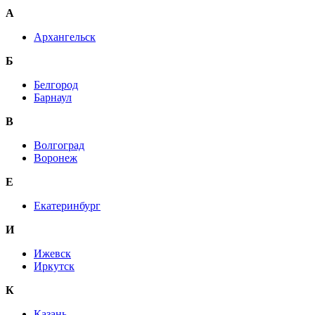
А
Архангельск
Б
Белгород
Барнаул
В
Волгоград
Воронеж
E
Екатеринбург
И
Ижевск
Иркутск
К
Казань