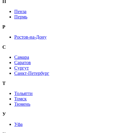
П
Пенза
Пермь
Р
Ростов-на-Дону
С
Самара
Саратов
Сургут
Санкт-Петербург
Т
Тольятти
Томск
Тюмень
У
Уфа